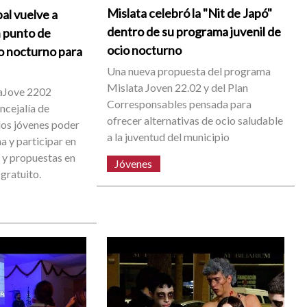
Mislata celebró la "Nit de Japó"
pal vuelve a
dentro de su programa juvenil de
n punto de
ocio nocturno
o nocturno para
Una nueva propuesta del programa
Mislata Joven 22.02 y del Plan
aJove 2202
Corresponsables pensada para
ncejalía de
ofrecer alternativas de ocio saludable
los jóvenes poder
a la juventud del municipio
na y participar en
s y propuestas en
Jóvenes
gratuito.