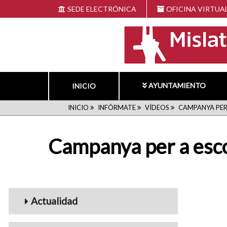
Pasar
SEDE ELECTRÓNICA
OFICINA VIRTUA
al
contenido
principal
AYUNTAMIENTO
INICIO
RUTA
INICIO
INFÓRMATE
VÍDEOS
CAMPANYA PER 
DE
Campanya per a esco
NAVEGACIÓN
Menu_Videos
Actualidad