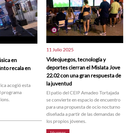
11 Julio 2025
Videojuegos, tecnología y
úsica en
deportes cierran el Mislata Jove
nto recala en
22.02 con una gran respuesta de
la juventud
rica acogió esta
al programa
El patio del CEIP Amadeo Tortajada
ions.
se convierte en espacio de encuentro
para una propuesta de ocio nocturno
diseñada a partir de las demandas de
los propios jóvenes.
Jóvenes