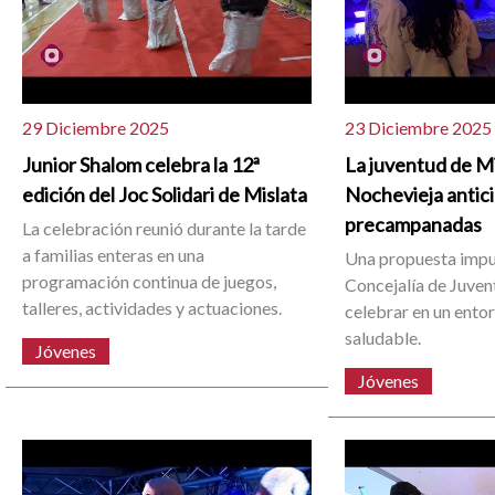
29 Diciembre 2025
23 Diciembre 2025
Junior Shalom celebra la 12ª
La juventud de Mi
edición del Joc Solidari de Mislata
Nochevieja antici
precampanadas
La celebración reunió durante la tarde
a familias enteras en una
Una propuesta impu
programación continua de juegos,
Concejalía de Juve
talleres, actividades y actuaciones.
celebrar en un ento
saludable.
Jóvenes
Jóvenes