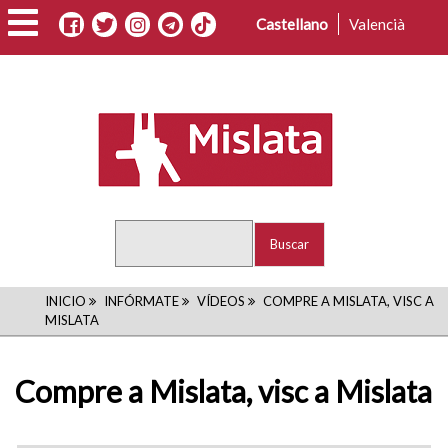
Pasar
Castellano
Valencià
al
contenido
principal
Buscar
RUTA
INICIO
INFÓRMATE
VÍDEOS
COMPRE A MISLATA, VISC A
MISLATA
DE
NAVEGACIÓN
Compre a Mislata, visc a Mislata