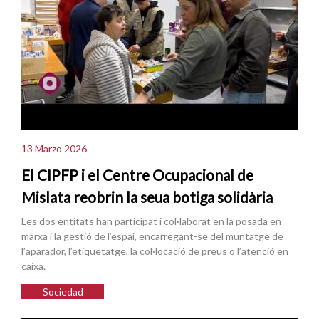
13 Marzo 2026
El CIPFP i el Centre Ocupacional de
Mislata reobrin la seua botiga solidària
Les dos entitats han participat i col·laborat en la posada en
marxa i la gestió de l’espai, encarregant-se del muntatge de
l’aparador, l’etiquetatge, la col·locació de preus o l’atenció en
caixa.
Sociedad