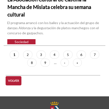
Mancha de Mislata celebra su semana
cultural
El programa arrancó con los bailes y la actuación del grupo de
danzas Aldonza y la degustación de platos manchegos con el
concurso de gazpachos.
Sociedad
Paginación
Página
1
Página
2
Página
3
Página
4
Página
5
Página
6
Página
7
actual
Página
8
Página
9
…
Siguiente
›
Última
»
página
página
VOLVER