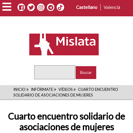
Pasar
Castellano
Valencià
al
contenido
principal
Buscar
RUTA
INICIO
INFÓRMATE
VÍDEOS
CUARTO ENCUENTRO
SOLIDARIO DE ASOCIACIONES DE MUJERES
DE
NAVEGACIÓN
Cuarto encuentro solidario de
asociaciones de mujeres