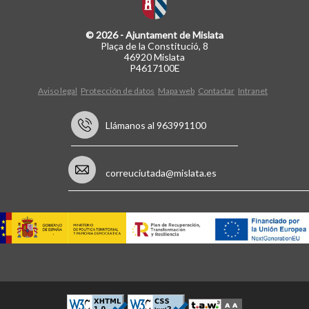
© 2026 - Ajuntament de Mislata
Plaça de la Constitució, 8
46920 Mislata
P4617100E
Aviso legal
Protección de datos
Mapa web
Contactar
Intranet
Llámanos al 963991100
correuciutada@mislata.es