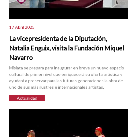
17 Abril 2025
La vicepresidenta de la Diputación,
Natalia Enguix, visita la Fundación Miquel
Navarro
Mislata se prepara para inaugurar en breve un nuevo espacio
cultural de primer nivel que enriquecerá su oferta artística y
ayudará a preservar para las futuras generaciones la obra de
uno de sus más ilustres e internacionales artistas.
Actualidad