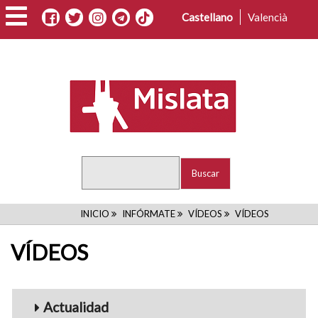
Pasar
Castellano
Valencià
al
contenido
principal
Buscar
RUTA
INICIO
INFÓRMATE
VÍDEOS
VÍDEOS
DE
VÍDEOS
NAVEGACIÓN
Menu_Videos
Actualidad