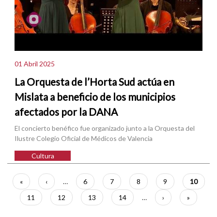
01 Abril 2025
La Orquesta de l’Horta Sud actúa en
Mislata a beneficio de los municipios
afectados por la DANA
El concierto benéfico fue organizado junto a la Orquesta del
Ilustre Colegio Oficial de Médicos de Valencia
Cultura
Paginación
Primera
«
Página
‹
…
Página
6
Página
7
Página
8
Página
9
Página
10
página
anterior
actual
Página
11
Página
12
Página
13
Página
14
…
Siguiente
›
Última
»
página
página