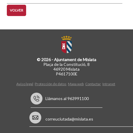
VOLVER
© 2026 - Ajuntament de Mislata
Plaça de la Constitució, 8
46920 Mislata
P4617100E
Aviso legal
Protección de datos
Mapa web
Contactar
Intranet
Llámanos al 963991100
correuciutada@mislata.es