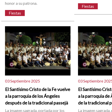
honor a su patrona.
Fiestas
Fiestas
03 Septiembre 2025
03 Septiembre 202
El Santísimo Cristo de la Fe vuelve
El Santísimo Crist
a la parroquia de los Ángeles
a la parroquia de
después de la tradicional passejà
de la tradicional 
La imagen sagrada, portada por los
La imagen sagrada, 