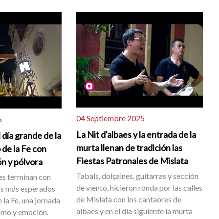
04 Septiembre 2025
5
La Nit d'albaes y la entrada de la
 día grande de la
murta llenan de tradición las
 de la Fe con
Fiestas Patronales de Mislata
ón y pólvora
Tabals, dolçaines, guitarras y sección
les terminan con
de viento, hicieron ronda por las calles
s más esperados
de Mislata con los cantaores de
e la Fe, una jornada
albaes y en el día siguiente la murta
smo y emoción.