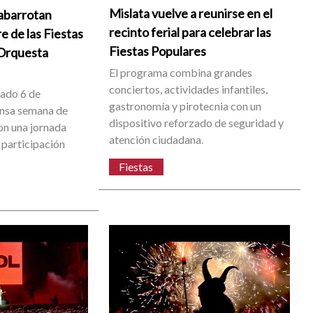
Mislata vuelve a reunirse en el
abarrotan
recinto ferial para celebrar las
re de las Fiestas
Fiestas Populares
 Orquesta
El programa combina grandes
conciertos, actividades infantiles,
bado 6 de
gastronomía y pirotecnia con un
ensa semana de
dispositivo reforzado de seguridad y
on una jornada
atención ciudadana.
 participación
Fiestas