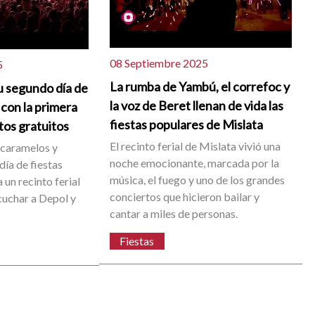
08 Septiembre 2025
5
La rumba de Yambú, el correfoc y
u segundo día de
la voz de Beret llenan de vida las
 con la primera
fiestas populares de Mislata
tos gratuitos
El recinto ferial de Mislata vivió una
 caramelos y
noche emocionante, marcada por la
día de fiestas
música, el fuego y uno de los grandes
 un recinto ferial
conciertos que hicieron bailar y
cuchar a Depol y
cantar a miles de personas.
Fiestas