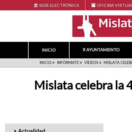
Pasar
SEDE ELECTRÓNICA
OFICINA VIRTUA
al
contenido
principal
AYUNTAMIENTO
INICIO
RUTA
INICIO
INFÓRMATE
VÍDEOS
MISLATA CELEBR
DE
Mislata celebra la 
NAVEGACIÓN
Menu_Videos
Actualidad