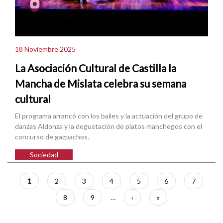
18 Noviembre 2025
La Asociación Cultural de Castilla la
Mancha de Mislata celebra su semana
cultural
El programa arrancó con los bailes y la actuación del grupo de
danzas Aldonza y la degustación de platos manchegos con el
concurso de gazpachos.
Sociedad
Paginación
Página
1
Página
2
Página
3
Página
4
Página
5
Página
6
Página
7
actual
Página
8
Página
9
…
Siguiente
›
Última
»
página
página