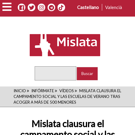
Pasar
Castellano
Valencià
al
contenido
principal
Buscar
RUTA
INICIO
INFÓRMATE
VÍDEOS
MISLATA CLAUSURA EL
CAMPAMENTO SOCIAL Y LAS ESCUELAS DE VERANO TRAS
DE
ACOGER A MÁS DE 500 MENORES
NAVEGACIÓN
Mislata clausura el
campamento social y las