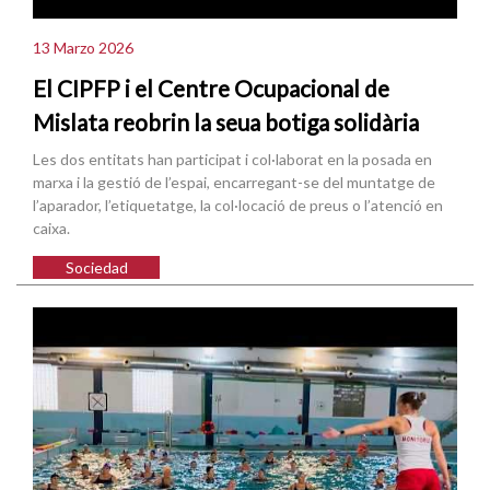
13 Marzo 2026
El CIPFP i el Centre Ocupacional de
Mislata reobrin la seua botiga solidària
Les dos entitats han participat i col·laborat en la posada en
marxa i la gestió de l’espai, encarregant-se del muntatge de
l’aparador, l’etiquetatge, la col·locació de preus o l’atenció en
caixa.
Sociedad