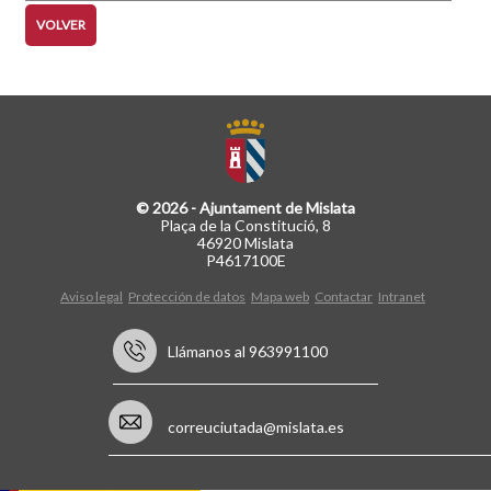
VOLVER
© 2026 - Ajuntament de Mislata
Plaça de la Constitució, 8
46920 Mislata
P4617100E
Aviso legal
Protección de datos
Mapa web
Contactar
Intranet
Llámanos al 963991100
correuciutada@mislata.es