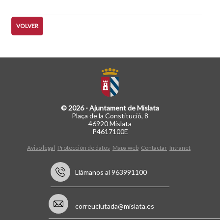
VOLVER
© 2026 - Ajuntament de Mislata
Plaça de la Constitució, 8
46920 Mislata
P4617100E
Aviso legal
Protección de datos
Mapa web
Contactar
Intranet
Llámanos al 963991100
correuciutada@mislata.es