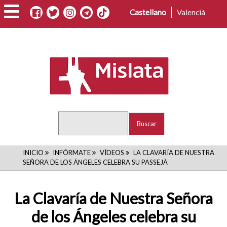
Pasar
Castellano
Valencià
al
contenido
principal
Buscar
RUTA
INICIO
INFÓRMATE
VÍDEOS
LA CLAVARÍA DE NUESTRA
SEÑORA DE LOS ÁNGELES CELEBRA SU PASSEJÀ
DE
NAVEGACIÓN
La Clavaría de Nuestra Señora
de los Ángeles celebra su