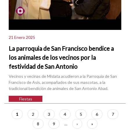
21 Enero 2025
La parroquia de San Francisco bendice a
los animales de los vecinos por la
festividad de San Antonio
Vecinos y vecinas de Mislata acudieron a la Parroquia de San
Francisco de Asís, acompañados de sus mascotas, a la
tradicional bendición de animales de San Antonio Abad.
Fiestas
Paginación
Página
1
Página
2
Página
3
Página
4
Página
5
Página
6
Página
7
actual
Página
8
Página
9
…
Siguiente
›
Última
»
página
página