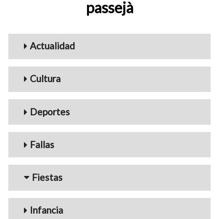
passejà
Menu_Videos
Actualidad
Cultura
Deportes
Fallas
Fiestas
Infancia