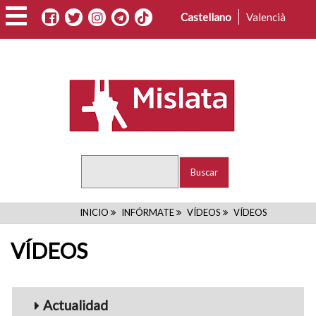
Pasar
Castellano
Valencià
al
contenido
principal
Buscar
RUTA
INICIO
INFÓRMATE
VÍDEOS
VÍDEOS
DE
VÍDEOS
NAVEGACIÓN
Menu_Videos
Actualidad