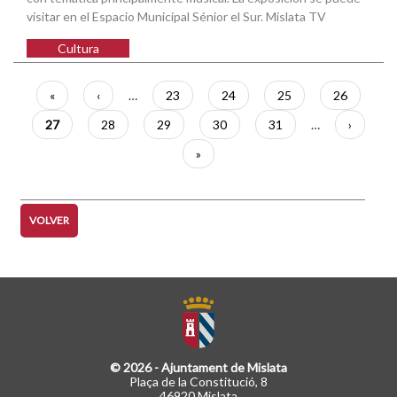
visitar en el Espacio Municipal Sénior el Sur. Mislata TV
Cultura
Paginación
Primera
«
Página
‹
…
Página
23
Página
24
Página
25
Página
26
página
anterior
Página
27
Página
28
Página
29
Página
30
Página
31
…
Siguient
›
actual
página
Última
»
página
VOLVER
© 2026 - Ajuntament de Mislata
Plaça de la Constitució, 8
46920 Mislata