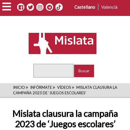
Pasar
Castellano
Valencià
al
contenido
principal
Buscar
RUTA
INICIO
INFÓRMATE
VÍDEOS
MISLATA CLAUSURA LA
CAMPAÑA 2023 DE ‘JUEGOS ESCOLARES’
DE
NAVEGACIÓN
Mislata clausura la campaña
2023 de ‘Juegos escolares’