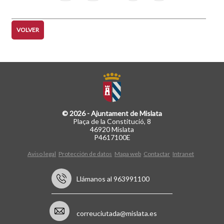
página
página
VOLVER
© 2026 - Ajuntament de Mislata
Plaça de la Constitució, 8
46920 Mislata
P4617100E
Aviso legal
Protección de datos
Mapa web
Contactar
Intranet
Llámanos al 963991100
correuciutada@mislata.es