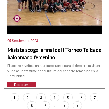
05 Septiembre 2023
Mislata acoge la final del I Torneo Teika de
balonmano femenino
El torneo significa un hito importante para el deporte mislater
y una apuesta firme por el futuro del deporte femenino en la
Comunidad
Deportes
Paginación
Página
1
Página
2
Página
3
Página
4
Página
5
Página
6
Página
7
actual
Página
8
Página
9
…
Siguiente
›
Última
»