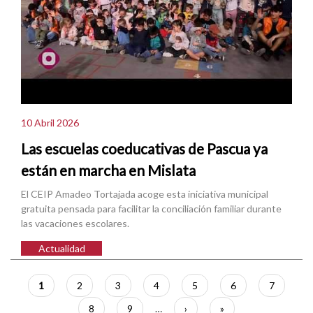
10 Abril 2026
Las escuelas coeducativas de Pascua ya
están en marcha en Mislata
El CEIP Amadeo Tortajada acoge esta iniciativa municipal
gratuita pensada para facilitar la conciliación familiar durante
las vacaciones escolares.
Actualidad
Paginación
Página
1
Página
2
Página
3
Página
4
Página
5
Página
6
Página
7
actual
Página
8
Página
9
…
Siguiente
›
Última
»