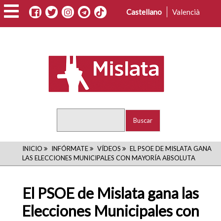
Pasar
Castellano
Valencià
al
contenido
principal
Buscar
RUTA
INICIO
INFÓRMATE
VÍDEOS
EL PSOE DE MISLATA GANA
LAS ELECCIONES MUNICIPALES CON MAYORÍA ABSOLUTA
DE
NAVEGACIÓN
El PSOE de Mislata gana las
Elecciones Municipales con