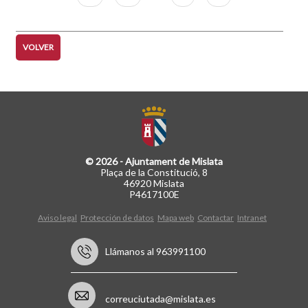
página
página
VOLVER
© 2026 - Ajuntament de Mislata
Plaça de la Constitució, 8
46920 Mislata
P4617100E
Aviso legal
Protección de datos
Mapa web
Contactar
Intranet
Llámanos al 963991100
correuciutada@mislata.es