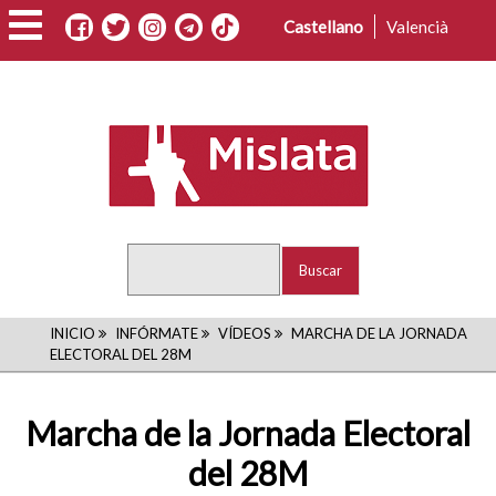
Pasar
Castellano
Valencià
al
contenido
principal
Buscar
RUTA
INICIO
INFÓRMATE
VÍDEOS
MARCHA DE LA JORNADA
ELECTORAL DEL 28M
DE
NAVEGACIÓN
Marcha de la Jornada Electoral
del 28M