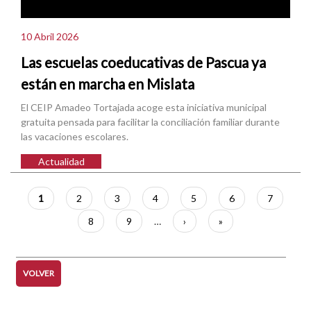
10 Abril 2026
Las escuelas coeducativas de Pascua ya
están en marcha en Mislata
El CEIP Amadeo Tortajada acoge esta iniciativa municipal
gratuita pensada para facilitar la conciliación familiar durante
las vacaciones escolares.
Actualidad
Paginación
Página
1
Página
2
Página
3
Página
4
Página
5
Página
6
Página
7
actual
Página
8
Página
9
…
Siguiente
›
Última
»
página
página
VOLVER