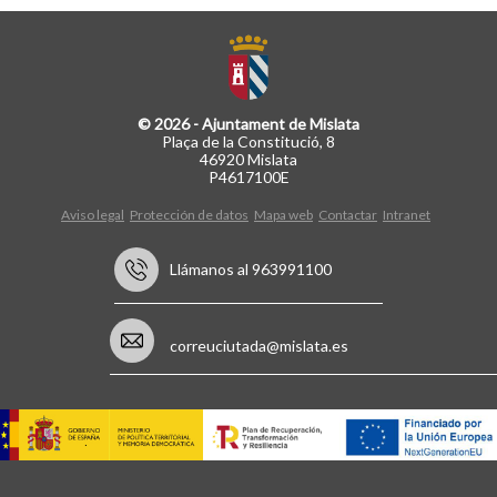
© 2026 - Ajuntament de Mislata
Plaça de la Constitució, 8
46920 Mislata
P4617100E
Aviso legal
Protección de datos
Mapa web
Contactar
Intranet
Llámanos al 963991100
correuciutada@mislata.es