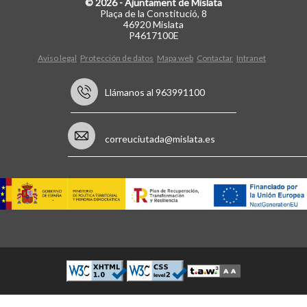
© 2026 - Ajuntament de Mislata
Plaça de la Constitució, 8
46920 Mislata
P4617100E
Aviso legal
Protección de datos
Mapa web
Contactar
Intranet
Llámanos al 963991100
correuciutada@mislata.es