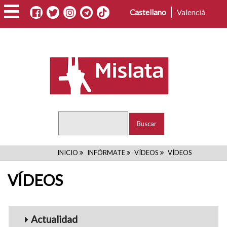
Pasar
Castellano
Valencià
al
contenido
principal
Buscar
RUTA
INICIO
INFÓRMATE
VÍDEOS
VÍDEOS
DE
VÍDEOS
NAVEGACIÓN
Menu_Videos
Actualidad