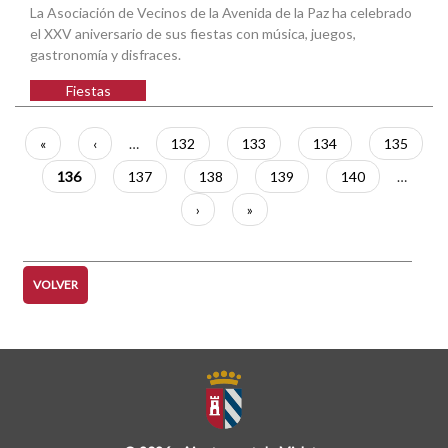
La Asociación de Vecinos de la Avenida de la Paz ha celebrado
el XXV aniversario de sus fiestas con música, juegos,
gastronomía y disfraces.
Fiestas
Paginación
Primera
«
Página
‹
…
Página
132
Página
133
Página
134
Página
135
página
anterior
Página
136
Página
137
Página
138
Página
139
Página
140
…
actual
Siguiente
›
Última
»
página
página
VOLVER