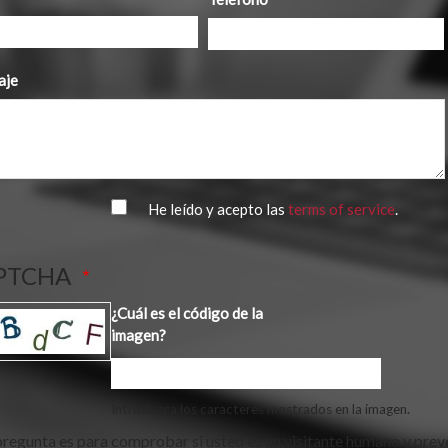
aje
He leído y acepto las
terms of service
.
PTCHA
¿Cuál es el código de la
imagen?
Introduzca los caracteres mostrados en la imagen.
pregunta es para comprobar si usted es un visitante humano y prev