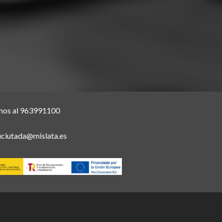
nos al 963991100
uciutada@mislata.es