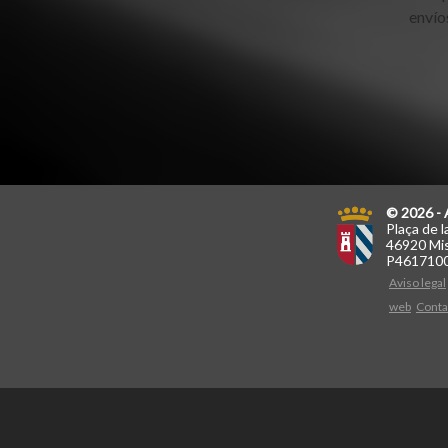
envío
© 2026 - 
Plaça de l
46920 Mis
P461710
Aviso legal
web
Conta