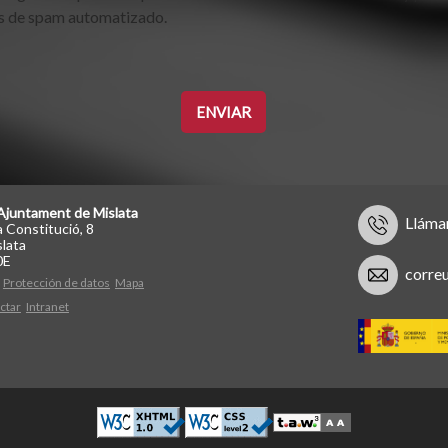
s de spam automatizado.
Ajuntament de Mislata
Lláma
a Constitució, 8
lata
0E
corre
Protección de datos
Mapa
ctar
Intranet