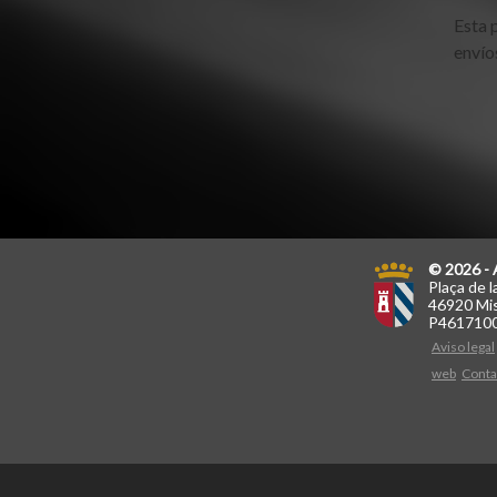
Esta 
envío
© 2026 - 
Plaça de l
46920 Mis
P461710
Aviso legal
web
Conta