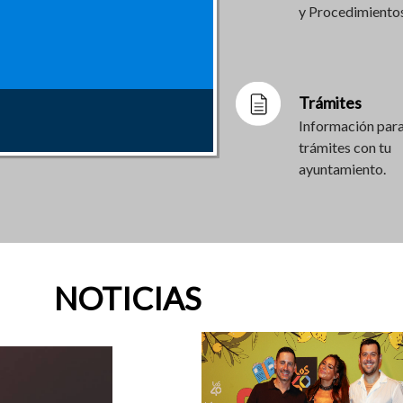
y Procedimientos
Trámites
pectiva de Gènere. Mislata
olencias machistas, 2026
a
S
del 15 de junio.
 septiembre de 2026
ón - Mislata
Información para
0 de septiembre de 2026
trámites con tu
ayuntamiento.
NOTICIAS