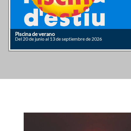
Fiestas Patronales y Populares de Mislata 2026
Piscina de verano
SONDEO DE OPINIÓN 2026
Refugios Climáticos
XIX Premis del Certamen de Relats Curts amb Pers
XVII Premios del concurso de carteles contra las vi
Taller grupal para dejar de fumar
Plan DANA Ocupación - Mislata
Agenda Urbana de Reconstrucción (AUR) de Mislat
Registro Genético de Perros en Mislata
Mislata T'Entén. Políticas de Diversidad e Igualdad
BiciMislata
Centro Sociocultural y Deportivo La Fábrica
Servicios Municipales
App Mislata
PUNTOS DE RECARGA DE COCHES ELÉCTRICO
Certificado de Empadronamiento
Obtención del Certificado Digital
Del 20 de agosto al 5 de septiembre
Del 20 de junio al 13 de septiembre de 2026
Accede al cuestionario y participa
Protección durante los periodos de calor extremo, a partir 
per la Igualtat, 2026
Plazo de presentación de solicitudes: 13 de julio al 22 de
Inicio de la actividad: 16 de julio, a las 18 h.
Relación de puestos a contratar en el Plan DANA Ocupaci
¡Desplázate en bicicleta por Mislata!
Un nuevo espacio pensado para ti
Nueva ubicación
Nuevo canal de comunicación
Informació
Trámite Online
En el ADL, con cita previa
Plazo de presentación de solicitudes: del 13 de julio al 3