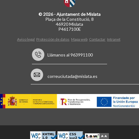
© 2026 - Ajuntament de Mislata
Plaça de la Constitució, 8
46920 Mislata
P4617100E
Aviso legal
Protección de datos
Mapa web
Contactar
Intranet
Llámanos al 963991100
correuciutada@mislata.es