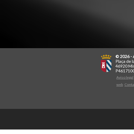
© 2026 - 
Plaça de l
46920 Mis
P461710
Aviso legal
web
Conta