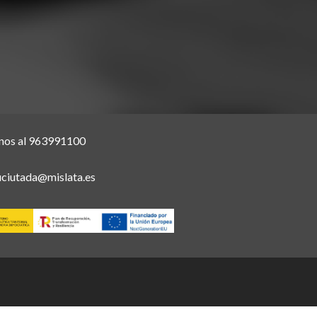
nos al 963991100
uciutada@mislata.es