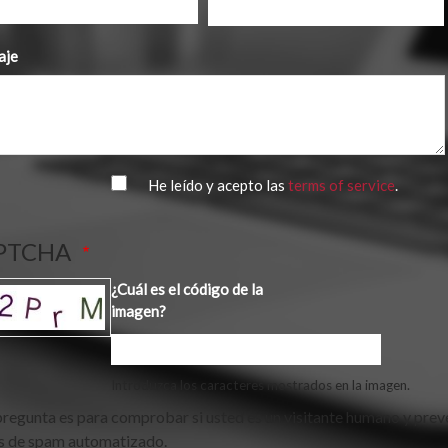
aje
He leído y acepto las
terms of service
.
PTCHA
¿Cuál es el código de la
imagen?
Introduzca los caracteres mostrados en la imagen.
pregunta es para comprobar si usted es un visitante humano y prev
s de spam automatizado.