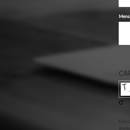
Mens
CA
Esta 
envío