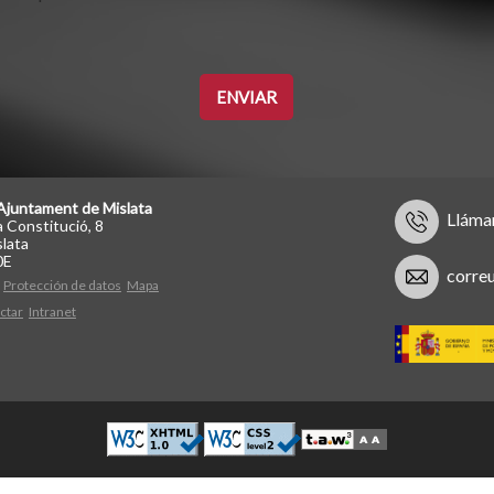
Ajuntament de Mislata
Lláma
a Constitució, 8
lata
0E
corre
Protección de datos
Mapa
ctar
Intranet