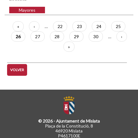
Mayores
Paginación
Primera
«
Página
‹
…
Página
22
Página
23
Página
24
Página
25
página
anterior
Página
26
Página
27
Página
28
Página
29
Página
30
…
Siguient
›
actual
página
Última
»
página
VOLVER
© 2026 - Ajuntament de Mislata
Plaça de la Constitució, 8
46920 Mislata
P4617100E