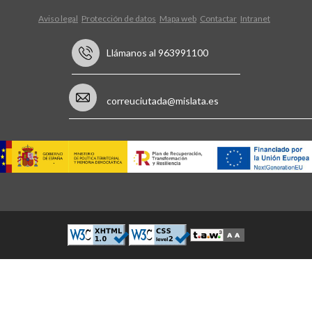
Aviso legal
Protección de datos
Mapa web
Contactar
Intranet
Llámanos al 963991100
correuciutada@mislata.es