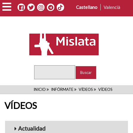
Pasar
Castellano
Valencià
al
contenido
principal
Buscar
RUTA
INICIO
INFÓRMATE
VÍDEOS
VÍDEOS
DE
VÍDEOS
NAVEGACIÓN
Menu_Videos
Actualidad