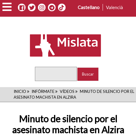
Pasar
Castellano
Valencià
al
contenido
principal
Buscar
RUTA
INICIO
INFÓRMATE
VÍDEOS
MINUTO DE SILENCIO POR EL
ASESINATO MACHISTA EN ALZIRA
DE
NAVEGACIÓN
Minuto de silencio por el
asesinato machista en Alzira