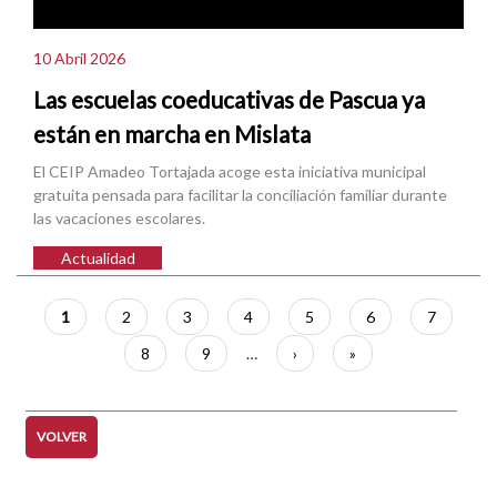
10 Abril 2026
Las escuelas coeducativas de Pascua ya
están en marcha en Mislata
El CEIP Amadeo Tortajada acoge esta iniciativa municipal
gratuita pensada para facilitar la conciliación familiar durante
las vacaciones escolares.
Actualidad
Paginación
Página
1
Página
2
Página
3
Página
4
Página
5
Página
6
Página
7
actual
Página
8
Página
9
…
Siguiente
›
Última
»
página
página
VOLVER