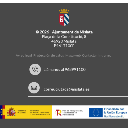
© 2026 - Ajuntament de Mislata
Plaça de la Constitució, 8
46920 Mislata
P4617100E
Aviso legal
Protección de datos
Mapa web
Contactar
Intranet
Llámanos al 963991100
correuciutada@mislata.es