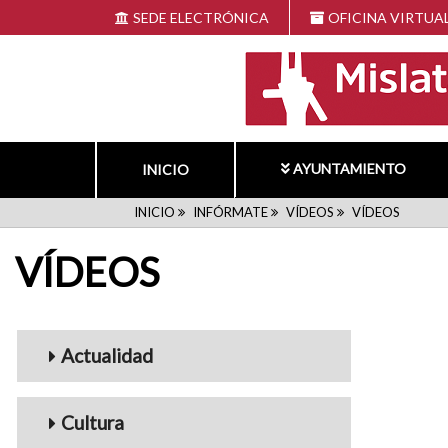
Pasar
SEDE ELECTRÓNICA
OFICINA VIRTUA
al
contenido
principal
AYUNTAMIENTO
INICIO
RUTA
INICIO
INFÓRMATE
VÍDEOS
VÍDEOS
VÍDEOS
DE
NAVEGACIÓN
Menu_Videos
Actualidad
Cultura