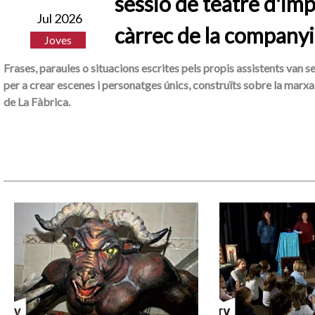
sessió de teatre d'imp
Jul 2026
càrrec de la companyi
Joves
Frases, paraules o situacions escrites pels propis assistents van s
per a crear escenes i personatges únics, construïts sobre la marxa 
de La Fàbrica.