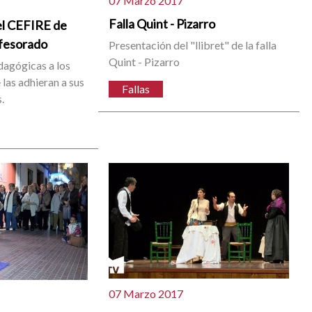
07 Marzo 2017
Falla Quint - Pizarro
el CEFIRE de
ofesorado
Presentación del "llibret" de la falla
Quint - Pizarro
dagógicas a los
las adhieran a sus
Fallas
.
07 Marzo 2017