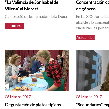
"La València de Sor Isabel de
Concentración con
Villena" al Mercat
de género
Celebració de les jornades de la Dona
En las XXX Jornadas 
alcalde y la concej
Cultura
clausuran las jornad
Actualidad
06 Marzo 2017
06 Marzo 2017
Degustación de platos típicos
"Secundarios" ex