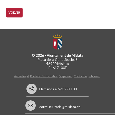
VOLVER
© 2026 - Ajuntament de Mislata
Plaça de la Constitució, 8
46920 Mislata
P4617100E
Aviso legal
Protección de datos
Mapa web
Contactar
Intranet
Llámanos al 963991100
correuciutada@mislata.es