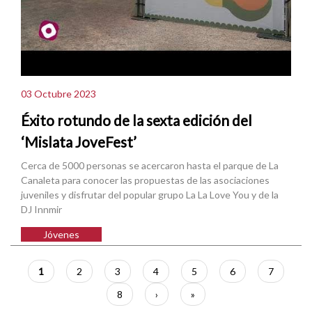
03 Octubre 2023
Éxito rotundo de la sexta edición del
‘Mislata JoveFest’
Cerca de 5000 personas se acercaron hasta el parque de La
Canaleta para conocer las propuestas de las asociaciones
juveniles y disfrutar del popular grupo La La Love You y de la
DJ Innmir
Jóvenes
Paginación
Página
1
Página
2
Página
3
Página
4
Página
5
Página
6
Página
7
actual
Página
8
Siguiente
›
Última
»
página
página