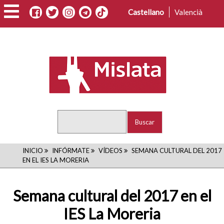
Pasar
Castellano
Valencià
al
contenido
principal
Buscar
RUTA
INICIO
INFÓRMATE
VÍDEOS
SEMANA CULTURAL DEL 2017
EN EL IES LA MORERIA
DE
NAVEGACIÓN
Semana cultural del 2017 en el
IES La Moreria