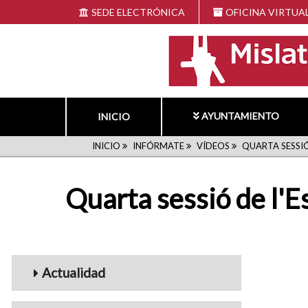
Pasar
SEDE ELECTRÓNICA
OFICINA VIRTUA
al
contenido
principal
AYUNTAMIENTO
INICIO
RUTA
INICIO
INFÓRMATE
VÍDEOS
QUARTA SESSIÓ 
DE
Quarta sessió de l'E
NAVEGACIÓN
Menu_Videos
Actualidad