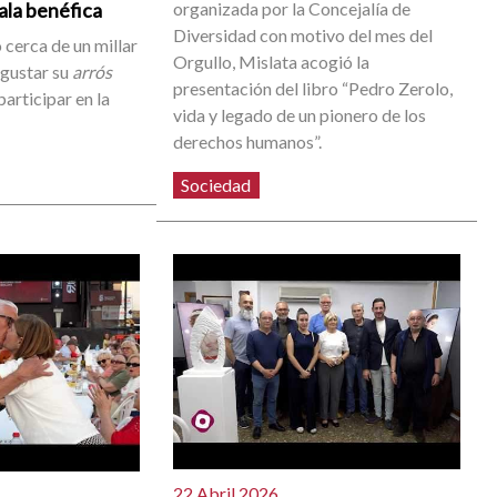
organizada por la Concejalía de
gala benéfica
Diversidad con motivo del mes del
 cerca de un millar
Orgullo, Mislata acogió la
egustar su
arrós
presentación del libro “Pedro Zerolo,
participar en la
vida y legado de un pionero de los
derechos humanos”.
Sociedad
22 Abril 2026