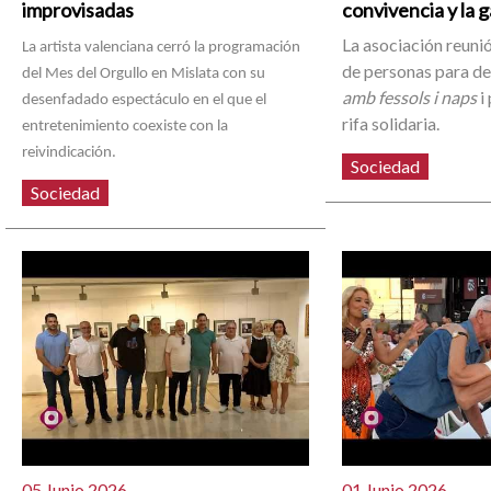
improvisadas
convivencia y la 
La asociación reunió
La artista valenciana cerró la programación
de personas para d
del Mes del Orgullo en Mislata con su
amb fessols i naps
i 
desenfadado espectáculo en el que el
rifa solidaria.
entretenimiento coexiste con la
reivindicación.
Sociedad
Sociedad
05 Junio 2026
01 Junio 2026