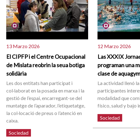
13 Marzo 2026
12 Marzo 2026
El CIPFP i el Centre Ocupacional
Las XXXIX Jornad
de Mislata reobrin la seua botiga
programan una mu
solidària
clase de aquagy
Les dos entitats han participat i
La actividad llenó la
col·laborat en la posada en marxa i la
participantes inter
gestió de l’espai, encarregant-se del
modalidad que comb
muntatge de l’aparador, l’etiquetatge,
físico, salud y bajo 
la col·locació de preus o l’atenció en
Sociedad
caixa.
Sociedad