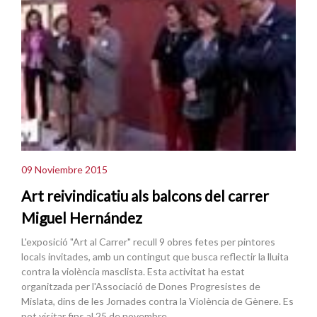
09 Noviembre 2015
Art reivindicatiu als balcons del carrer
Miguel Hernández
L'exposició "Art al Carrer" recull 9 obres fetes per pintores
locals invitades, amb un contingut que busca reflectir la lluita
contra la violència masclista. Esta activitat ha estat
organitzada per l'Associació de Dones Progresistes de
Mislata, dins de les Jornades contra la Violència de Gènere. Es
pot visitar fins al 25 de novembre.