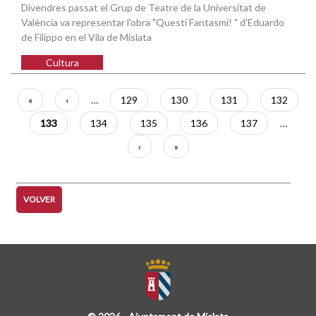
Divendres passat el Grup de Teatre de la Universitat de
València va representar l'obra "Questi Fantasmi! " d'Eduardo
de Filippo en el Vila de Mislata
Cultura
Paginación
Primera
«
Página
‹
…
Página
129
Página
130
Página
131
Página
132
página
anterior
Página
133
Página
134
Página
135
Página
136
Página
137
…
actual
Siguiente
›
Última
»
página
página
VOLVER