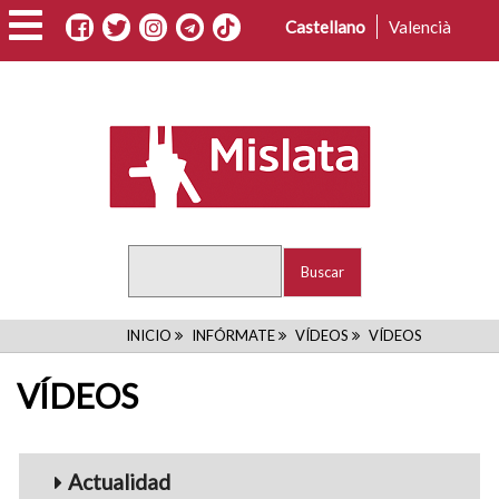
Pasar
Castellano
Valencià
al
contenido
principal
Buscar
RUTA
INICIO
INFÓRMATE
VÍDEOS
VÍDEOS
DE
VÍDEOS
NAVEGACIÓN
Menu_Videos
Actualidad