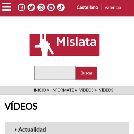
Pasar
Castellano
Valencià
al
contenido
principal
Buscar
RUTA
INICIO
INFÓRMATE
VÍDEOS
VÍDEOS
DE
VÍDEOS
NAVEGACIÓN
Menu_Videos
Actualidad