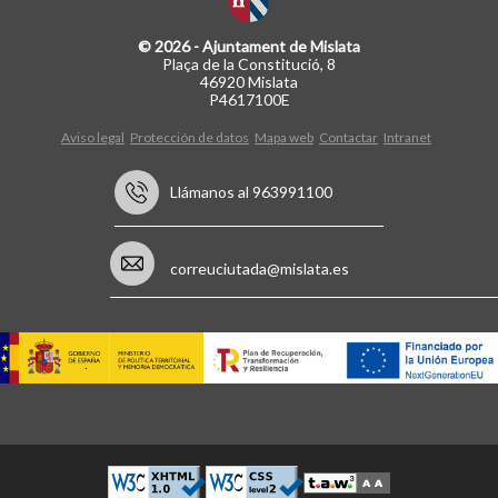
© 2026 - Ajuntament de Mislata
Plaça de la Constitució, 8
46920 Mislata
P4617100E
Aviso legal
Protección de datos
Mapa web
Contactar
Intranet
Llámanos al 963991100
correuciutada@mislata.es