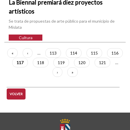
La Biennal premiará diez proyectos
artísticos
Se trata de propuestas de arte público para el municipio de
Mislata
Cultura
Paginación
Primera
«
Página
‹
…
Página
113
Página
114
Página
115
Página
116
página
anterior
Página
117
Página
118
Página
119
Página
120
Página
121
…
actual
Siguiente
›
Última
»
página
página
VOLVER