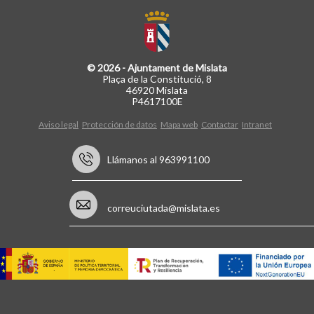
© 2026 - Ajuntament de Mislata
Plaça de la Constitució, 8
46920 Mislata
P4617100E
Aviso legal
Protección de datos
Mapa web
Contactar
Intranet
Llámanos al 963991100
correuciutada@mislata.es