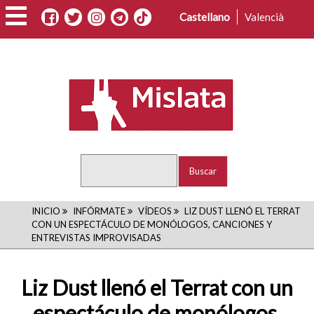
Pasar
Castellano
Valencià
al
contenido
principal
Buscar
RUTA
INICIO
INFÓRMATE
VÍDEOS
LIZ DUST LLENÓ EL TERRAT
CON UN ESPECTÁCULO DE MONÓLOGOS, CANCIONES Y
DE
ENTREVISTAS IMPROVISADAS
NAVEGACIÓN
Liz Dust llenó el Terrat con un
espectáculo de monólogos,