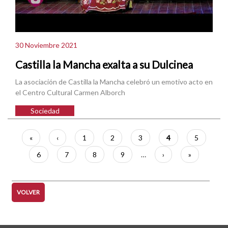
30 Noviembre 2021
Castilla la Mancha exalta a su Dulcinea
La asociación de Castilla la Mancha celebró un emotivo acto en
el Centro Cultural Carmen Alborch
Sociedad
Paginación
Primera
«
Página
‹
Página
1
Página
2
Página
3
Página
4
Página
5
página
anterior
actual
Página
6
Página
7
Página
8
Página
9
…
Siguiente
›
Última
»
página
página
VOLVER