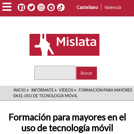
Pasar
Castellano
Valencià
al
contenido
principal
Buscar
RUTA
INICIO
INFÓRMATE
VÍDEOS
FORMACIÓN PARA MAYORES
EN EL USO DE TECNOLOGÍA MÓVIL
DE
NAVEGACIÓN
Formación para mayores en el
uso de tecnología móvil