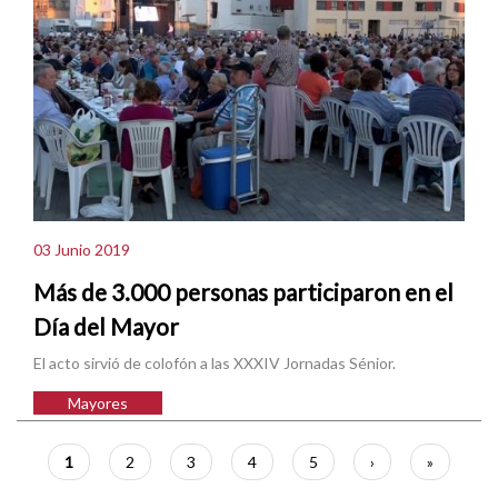
03 Junio 2019
Más de 3.000 personas participaron en el
Día del Mayor
El acto sirvió de colofón a las XXXIV Jornadas Sénior.
Mayores
Paginación
Página
1
Página
2
Página
3
Página
4
Página
5
Siguiente
›
Última
»
actual
página
página