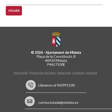
VOLVER
© 2026 - Ajuntament de Mislata
Plaça de la Constitució, 8
46920 Mislata
P4617100E
Aviso legal
Protección de datos
Mapa web
Contactar
Intranet
Llámanos al 963991100
correuciutada@mislata.es