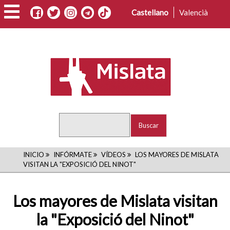
Pasar
Castellano
Valencià
al
contenido
principal
Buscar
RUTA
INICIO
INFÓRMATE
VÍDEOS
LOS MAYORES DE MISLATA
VISITAN LA "EXPOSICIÓ DEL NINOT"
DE
NAVEGACIÓN
Los mayores de Mislata visitan
la "Exposició del Ninot"