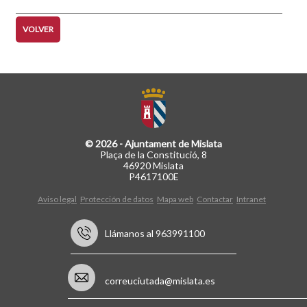
VOLVER
© 2026 - Ajuntament de Mislata
Plaça de la Constitució, 8
46920 Mislata
P4617100E
Aviso legal
Protección de datos
Mapa web
Contactar
Intranet
Llámanos al 963991100
correuciutada@mislata.es