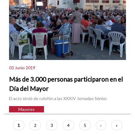
03 Junio 2019
Más de 3.000 personas participaron en el
Día del Mayor
El acto sirvió de colofón a las XXXIV Jornadas Sénior.
Mayores
Paginación
Página
1
Página
2
Página
3
Página
4
Página
5
Siguiente
›
Última
»
actual
página
página