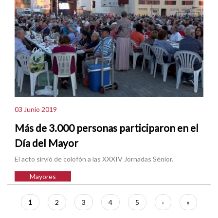
03 Junio 2019
Más de 3.000 personas participaron en el
Día del Mayor
El acto sirvió de colofón a las XXXIV Jornadas Sénior.
Mayores
Paginación
Página
1
Página
2
Página
3
Página
4
Página
5
Siguiente
›
Última
»
actual
página
página