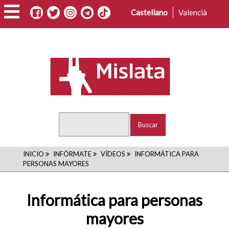
Pasar
Castellano
Valencià
al
contenido
principal
Buscar
RUTA
INICIO
INFÓRMATE
VÍDEOS
INFORMÁTICA PARA
PERSONAS MAYORES
DE
NAVEGACIÓN
Informática para personas
mayores