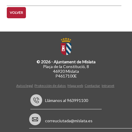
VOLVER
© 2026 - Ajuntament de Mislata
Plaça de la Constitució, 8
46920 Mislata
P4617100E
Aviso legal
Protección de datos
Mapa web
Contactar
Intranet
Llámanos al 963991100
correuciutada@mislata.es