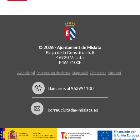
© 2026 - Ajuntament de Mislata
Plaça de la Constitució, 8
46920 Mislata
P4617100E
Aviso legal
Protección de datos
Mapa web
Contactar
Intranet
Llámanos al 963991100
correuciutada@mislata.es