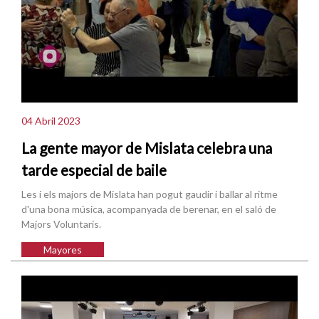
04 Abril 2023
La gente mayor de Mislata celebra una
tarde especial de baile
Les i els majors de Mislata han pogut gaudir i ballar al ritme
d'una bona música, acompanyada de berenar, en el saló de
Majors Voluntaris.
Mayores