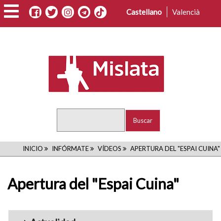
Pasar
Castellano
Valencià
al
contenido
principal
Buscar
RUTA
INICIO
INFÓRMATE
VÍDEOS
APERTURA DEL "ESPAI CUINA"
DE
Apertura del "Espai Cuina"
NAVEGACIÓN
Menu_Videos