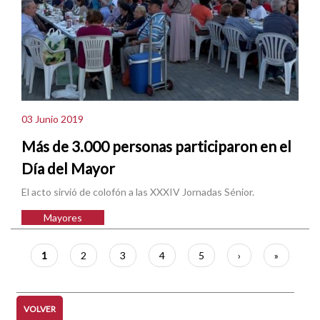
03 Junio 2019
Más de 3.000 personas participaron en el
Día del Mayor
El acto sirvió de colofón a las XXXIV Jornadas Sénior.
Mayores
Paginación
Página
1
Página
2
Página
3
Página
4
Página
5
Siguiente
›
Última
»
actual
página
página
VOLVER