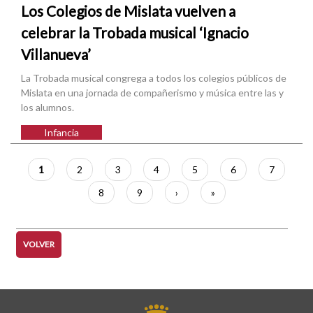
Los Colegios de Mislata vuelven a
celebrar la Trobada musical ‘Ignacio
Villanueva’
La Trobada musical congrega a todos los colegios públicos de
Mislata en una jornada de compañerismo y música entre las y
los alumnos.
Infancia
Paginación
Página
1
Página
2
Página
3
Página
4
Página
5
Página
6
Página
7
actual
Página
8
Página
9
Siguiente
›
Última
»
página
página
VOLVER