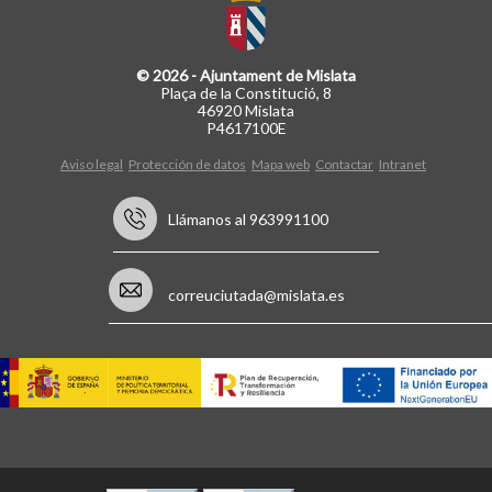
© 2026 - Ajuntament de Mislata
Plaça de la Constitució, 8
46920 Mislata
P4617100E
Aviso legal
Protección de datos
Mapa web
Contactar
Intranet
Llámanos al 963991100
correuciutada@mislata.es