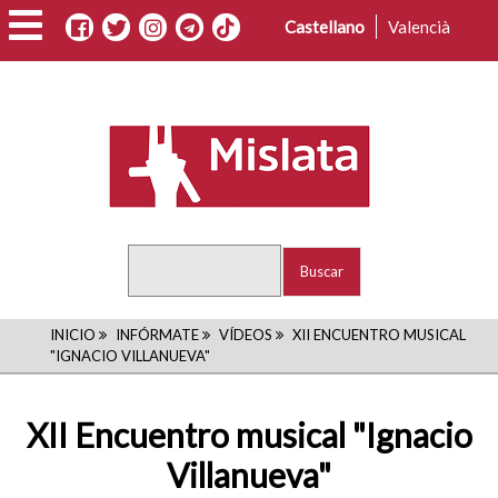
Pasar
Castellano
Valencià
al
contenido
principal
Buscar
RUTA
INICIO
INFÓRMATE
VÍDEOS
XII ENCUENTRO MUSICAL
"IGNACIO VILLANUEVA"
DE
NAVEGACIÓN
XII Encuentro musical "Ignacio
Villanueva"