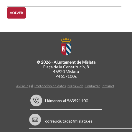
VOLVER
© 2026 - Ajuntament de Mislata
Plaça de la Constitució, 8
46920 Mislata
P4617100E
Aviso legal
Protección de datos
Mapa web
Contactar
Intranet
Llámanos al 963991100
correuciutada@mislata.es