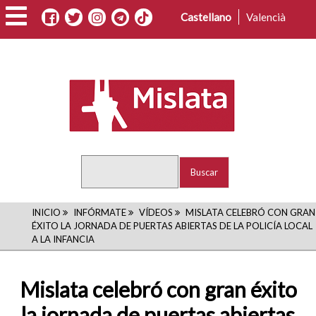
Pasar
Castellano
Valencià
al
contenido
principal
Buscar
RUTA
INICIO
INFÓRMATE
VÍDEOS
MISLATA CELEBRÓ CON GRAN
ÉXITO LA JORNADA DE PUERTAS ABIERTAS DE LA POLICÍA LOCAL
DE
A LA INFANCIA
NAVEGACIÓN
Mislata celebró con gran éxito
la jornada de puertas abiertas