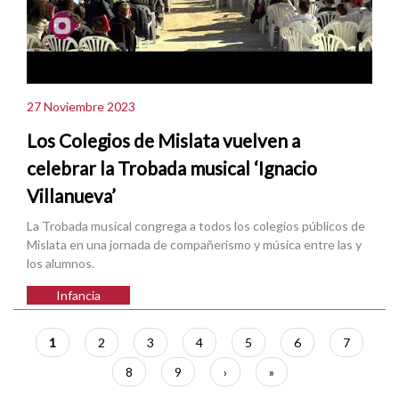
27 Noviembre 2023
Los Colegios de Mislata vuelven a
celebrar la Trobada musical ‘Ignacio
Villanueva’
La Trobada musical congrega a todos los colegios públicos de
Mislata en una jornada de compañerismo y música entre las y
los alumnos.
Infancia
Paginación
Página
1
Página
2
Página
3
Página
4
Página
5
Página
6
Página
7
actual
Página
8
Página
9
Siguiente
›
Última
»
página
página