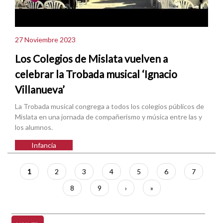
27 Noviembre 2023
Los Colegios de Mislata vuelven a
celebrar la Trobada musical ‘Ignacio
Villanueva’
La Trobada musical congrega a todos los colegios públicos de
Mislata en una jornada de compañerismo y música entre las y
los alumnos.
Infancia
Paginación
Página
1
Página
2
Página
3
Página
4
Página
5
Página
6
Página
7
actual
Página
8
Página
9
Siguiente
›
Última
»
página
página