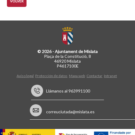
VOLVER
© 2026 - Ajuntament de Mislata
Plaça de la Constitució, 8
46920 Mislata
P4617100E
Aviso legal
Protección de datos
Mapa web
Contactar
Intranet
Llámanos al 963991100
correuciutada@mislata.es