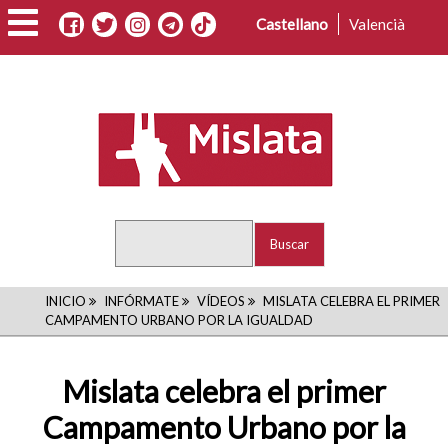
Pasar
Castellano
Valencià
al
contenido
principal
Buscar
RUTA
INICIO
INFÓRMATE
VÍDEOS
MISLATA CELEBRA EL PRIMER
CAMPAMENTO URBANO POR LA IGUALDAD
DE
NAVEGACIÓN
Mislata celebra el primer
Campamento Urbano por la