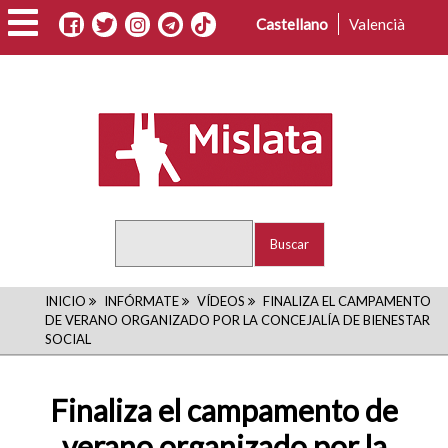
Pasar
Castellano
Valencià
al
contenido
principal
Buscar
RUTA
INICIO
INFÓRMATE
VÍDEOS
FINALIZA EL CAMPAMENTO
DE VERANO ORGANIZADO POR LA CONCEJALÍA DE BIENESTAR
DE
SOCIAL
NAVEGACIÓN
Finaliza el campamento de
verano organizado por la