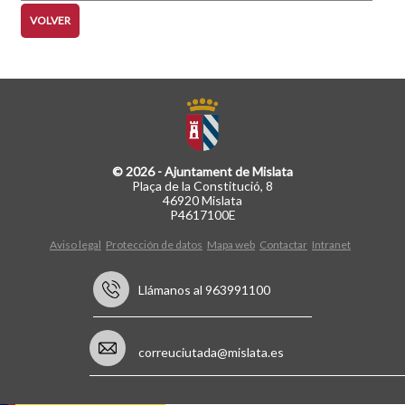
VOLVER
© 2026 - Ajuntament de Mislata
Plaça de la Constitució, 8
46920 Mislata
P4617100E
Aviso legal
Protección de datos
Mapa web
Contactar
Intranet
Llámanos al 963991100
correuciutada@mislata.es