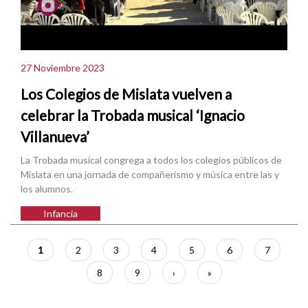
27 Noviembre 2023
Los Colegios de Mislata vuelven a
celebrar la Trobada musical ‘Ignacio
Villanueva’
La Trobada musical congrega a todos los colegios públicos de
Mislata en una jornada de compañerismo y música entre las y
los alumnos.
Infancia
Paginación
Página
1
Página
2
Página
3
Página
4
Página
5
Página
6
Página
7
actual
Página
8
Página
9
Siguiente
›
Última
»
página
página