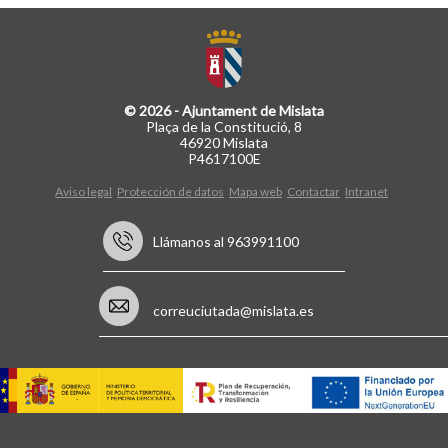
© 2026 - Ajuntament de Mislata
Plaça de la Constitució, 8
46920 Mislata
P4617100E
Aviso legal
Protección de datos
Mapa web
Contactar
Intranet
Llámanos al 963991100
correuciutada@mislata.es