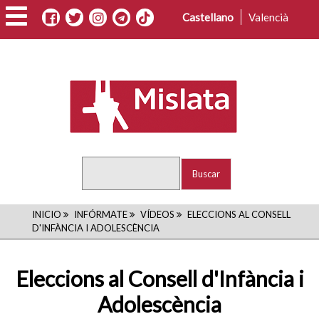
Pasar
Castellano
Valencià
al
contenido
principal
Buscar
RUTA
INICIO
INFÓRMATE
VÍDEOS
ELECCIONS AL CONSELL
D'INFÀNCIA I ADOLESCÈNCIA
DE
NAVEGACIÓN
Eleccions al Consell d'Infància i
Adolescència