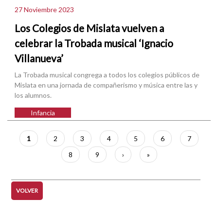
27 Noviembre 2023
Los Colegios de Mislata vuelven a
celebrar la Trobada musical ‘Ignacio
Villanueva’
La Trobada musical congrega a todos los colegios públicos de
Mislata en una jornada de compañerismo y música entre las y
los alumnos.
Infancia
Paginación
Página
1
Página
2
Página
3
Página
4
Página
5
Página
6
Página
7
actual
Página
8
Página
9
Siguiente
›
Última
»
página
página
VOLVER