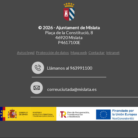
© 2026 - Ajuntament de Mislata
Plaça de la Constitució, 8
46920 Mislata
P4617100E
Aviso legal
Protección de datos
Mapa web
Contactar
Intranet
Llámanos al 963991100
correuciutada@mislata.es