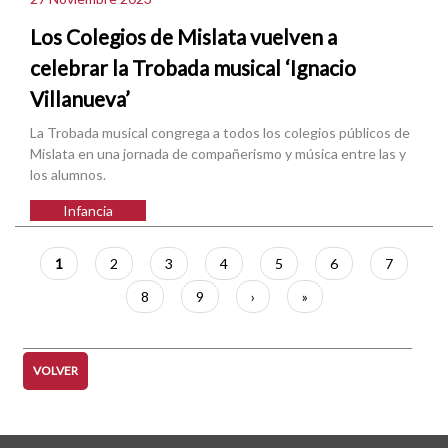
Los Colegios de Mislata vuelven a
celebrar la Trobada musical ‘Ignacio
Villanueva’
La Trobada musical congrega a todos los colegios públicos de
Mislata en una jornada de compañerismo y música entre las y
los alumnos.
Infancia
Paginación
Página
1
Página
2
Página
3
Página
4
Página
5
Página
6
Página
7
actual
Página
8
Página
9
Siguiente
›
Última
»
página
página
VOLVER