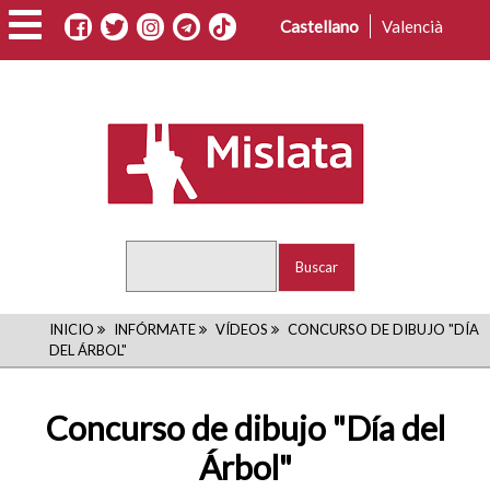
Pasar
Castellano
Valencià
al
contenido
principal
Buscar
RUTA
INICIO
INFÓRMATE
VÍDEOS
CONCURSO DE DIBUJO "DÍA
DEL ÁRBOL"
DE
NAVEGACIÓN
Concurso de dibujo "Día del
Árbol"