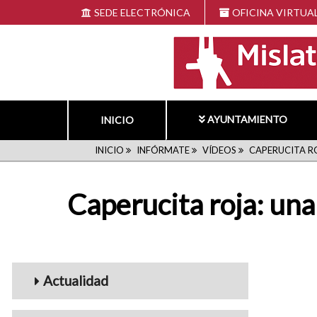
Pasar
SEDE ELECTRÓNICA
OFICINA VIRTUA
al
contenido
principal
AYUNTAMIENTO
INICIO
RUTA
INICIO
INFÓRMATE
VÍDEOS
CAPERUCITA RO
DE
Caperucita roja: una
NAVEGACIÓN
Menu_Videos
Actualidad