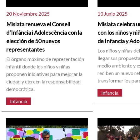
20 Noviembre 2025
13 Junio 2025
Mislata renueva el Consell
Mislata celebra u
d’Infància i Adolescència con la
con los niños y ni
elección de 50 nuevos
de Infancia y Ado
representantes
Los niños y niñas de
llegar sus propuesta
El órgano máximo de representación
medio ambiente y es
infantil donde los niños y niñas
reciben un nuevo re
proponen iniciativas para mejorar la
transformar los parq
ciudad y ejercen la responsabilidad
democrática.
Infancia
Infancia