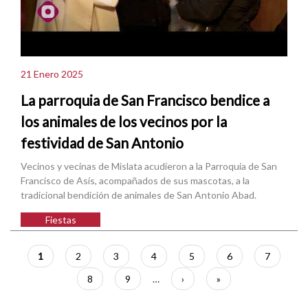
21 Enero 2025
La parroquia de San Francisco bendice a
los animales de los vecinos por la
festividad de San Antonio
Vecinos y vecinas de Mislata acudieron a la Parroquia de San
Francisco de Asís, acompañados de sus mascotas, a la
tradicional bendición de animales de San Antonio Abad.
Fiestas
Paginación
Página
1
Página
2
Página
3
Página
4
Página
5
Página
6
Página
7
actual
Página
8
Página
9
…
Siguiente
›
Última
»
página
página