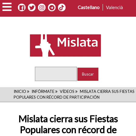
Pasar
Castellano
Valencià
al
contenido
principal
Buscar
RUTA
INICIO
INFÓRMATE
VÍDEOS
MISLATA CIERRA SUS FIESTAS
POPULARES CON RÉCORD DE PARTICIPACIÓN
DE
NAVEGACIÓN
Mislata cierra sus Fiestas
Populares con récord de