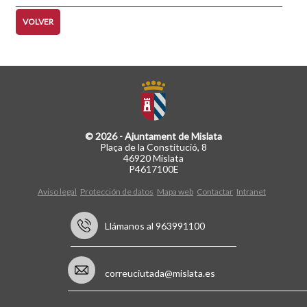
VOLVER
© 2026 - Ajuntament de Mislata
Plaça de la Constitució, 8
46920 Mislata
P4617100E
Aviso legal
Protección de datos
Mapa web
Contactar
Intranet
Llámanos al 963991100
correuciutada@mislata.es