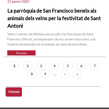
21 gener 2025
La parròquia de San Francisco beneïx als
animals dels veïns per la festivitat de Sant
Antoni
Veïns i veïnes de Mislata van acudir a la Parròquia de Sant
Francesc d'Assís, acompanyats de les seues mascotes, a la
tradicional benedicció d'animals de sant Antoni Abat..
Festes
Paginació
Pàgina
1
Pàgina
2
Pàgina
3
Pàgina
4
Pàgina
5
Pàgina
6
Pàgina
7
actual
Pàgina
8
Pàgina
9
…
Pàgina
›
Última
»
següent
pàgina
TORNAR