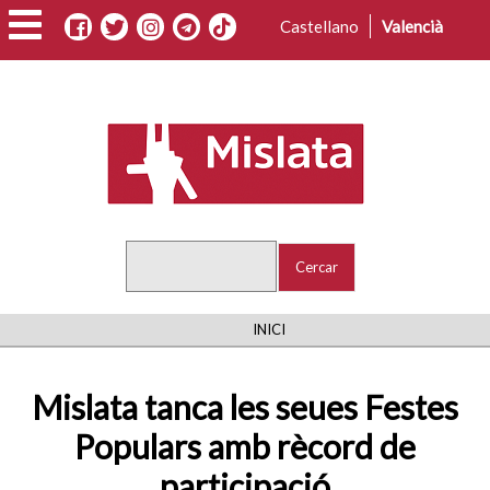
Vés
Castellano
Valencià
al
contingut
Cercar
FIL
INICI
D'ARIADNA
Mislata tanca les seues Festes
Populars amb rècord de
participació