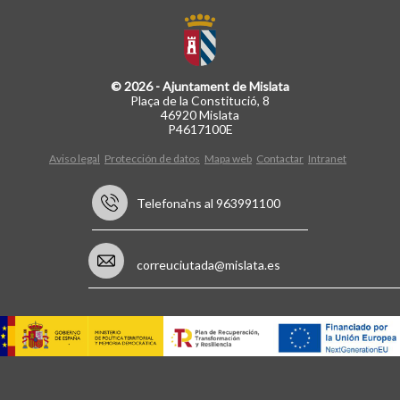
© 2026 - Ajuntament de Mislata
Plaça de la Constitució, 8
46920 Mislata
P4617100E
Aviso legal
Protección de datos
Mapa web
Contactar
Intranet
Telefona'ns al 963991100
correuciutada@mislata.es