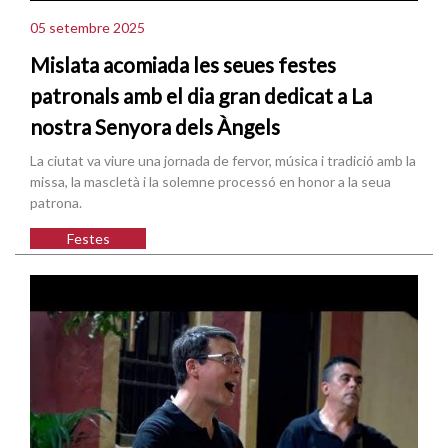
05 setembre 2025
Mislata acomiada les seues festes
patronals amb el dia gran dedicat a La
nostra Senyora dels Àngels
La ciutat va viure una jornada de fervor, música i tradició amb la
missa, la mascletà i la solemne processó en honor a la seua
patrona.
Festes