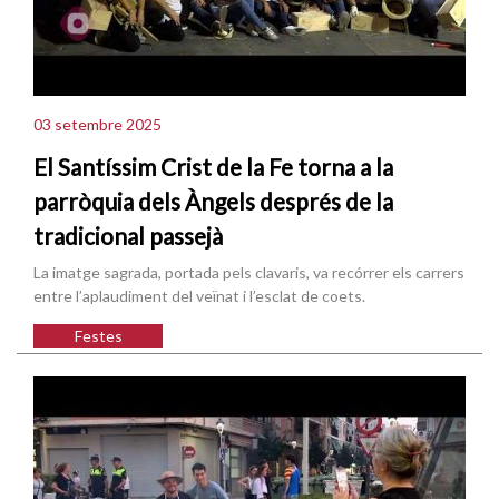
03 setembre 2025
El Santíssim Crist de la Fe torna a la
parròquia dels Àngels després de la
tradicional passejà
La imatge sagrada, portada pels clavaris, va recórrer els carrers
entre l’aplaudiment del veïnat i l’esclat de coets.
Festes