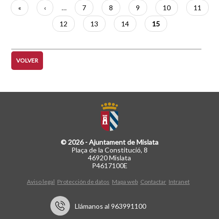
Paginación
Primera
«
Página
‹
…
Página
7
Página
8
Página
9
Página
10
Página
11
página
anterior
Página
12
Página
13
Página
14
Página
15
actual
VOLVER
© 2026 - Ajuntament de Mislata
Plaça de la Constitució, 8
46920 Mislata
P4617100E
Aviso legal
Protección de datos
Mapa web
Contactar
Intranet
Llámanos al 963991100