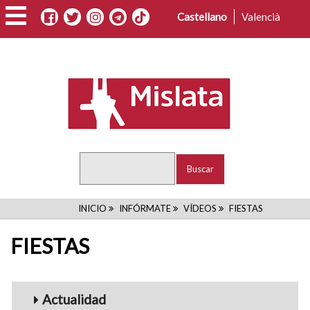
Pasar
Castellano
Valencià
al
contenido
principal
Buscar
RUTA
INICIO
INFÓRMATE
VÍDEOS
FIESTAS
DE
FIESTAS
NAVEGACIÓN
Menu_Videos
Actualidad