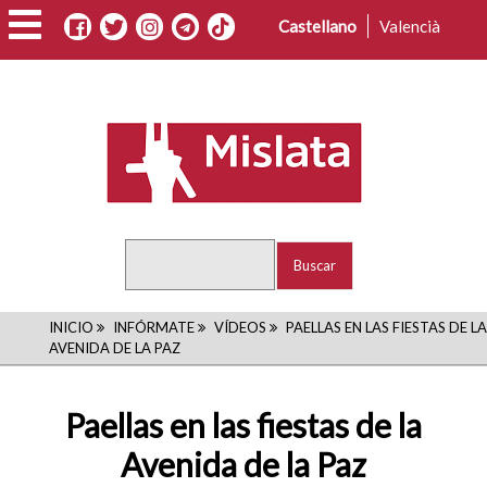
Pasar
Castellano
Valencià
al
contenido
principal
Buscar
RUTA
INICIO
INFÓRMATE
VÍDEOS
PAELLAS EN LAS FIESTAS DE LA
AVENIDA DE LA PAZ
DE
NAVEGACIÓN
Paellas en las fiestas de la
Avenida de la Paz