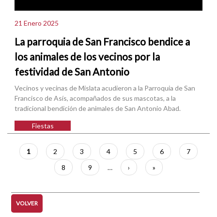
21 Enero 2025
La parroquia de San Francisco bendice a
los animales de los vecinos por la
festividad de San Antonio
Vecinos y vecinas de Mislata acudieron a la Parroquia de San
Francisco de Asís, acompañados de sus mascotas, a la
tradicional bendición de animales de San Antonio Abad.
Fiestas
Paginación
Página
1
Página
2
Página
3
Página
4
Página
5
Página
6
Página
7
actual
Página
8
Página
9
…
Siguiente
›
Última
»
página
página
VOLVER