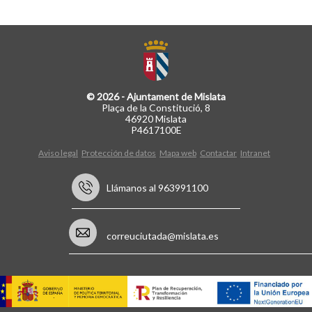
© 2026 - Ajuntament de Mislata
Plaça de la Constitució, 8
46920 Mislata
P4617100E
Aviso legal
Protección de datos
Mapa web
Contactar
Intranet
Llámanos al 963991100
correuciutada@mislata.es