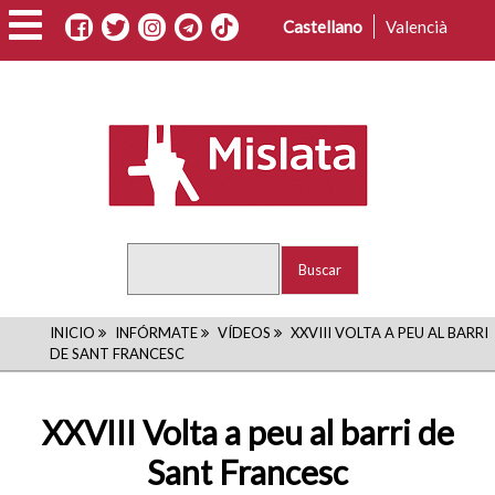
Pasar
Castellano
Valencià
al
contenido
principal
Buscar
RUTA
INICIO
INFÓRMATE
VÍDEOS
XXVIII VOLTA A PEU AL BARRI
DE SANT FRANCESC
DE
NAVEGACIÓN
XXVIII Volta a peu al barri de
Sant Francesc