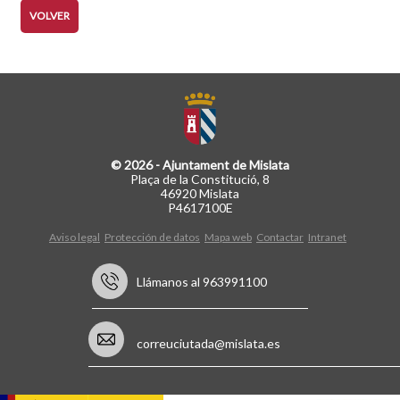
VOLVER
© 2026 - Ajuntament de Mislata
Plaça de la Constitució, 8
46920 Mislata
P4617100E
Aviso legal
Protección de datos
Mapa web
Contactar
Intranet
Llámanos al 963991100
correuciutada@mislata.es