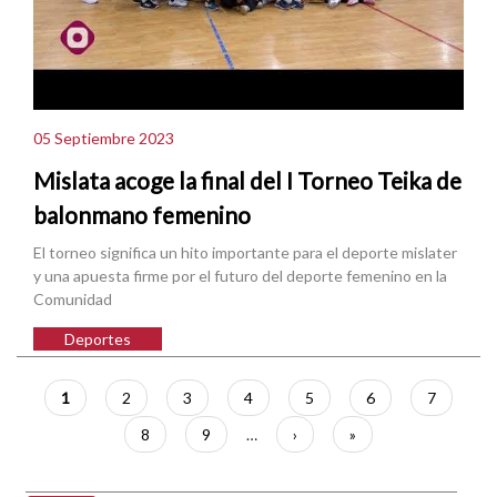
05 Septiembre 2023
Mislata acoge la final del I Torneo Teika de
balonmano femenino
El torneo significa un hito importante para el deporte mislater
y una apuesta firme por el futuro del deporte femenino en la
Comunidad
Deportes
Paginación
Página
1
Página
2
Página
3
Página
4
Página
5
Página
6
Página
7
actual
Página
8
Página
9
…
Siguiente
›
Última
»
página
página