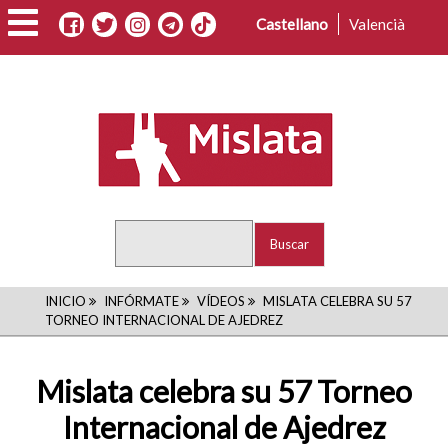
Pasar
Castellano
Valencià
al
contenido
principal
Buscar
RUTA
INICIO
INFÓRMATE
VÍDEOS
MISLATA CELEBRA SU 57
TORNEO INTERNACIONAL DE AJEDREZ
DE
NAVEGACIÓN
Mislata celebra su 57 Torneo
Internacional de Ajedrez