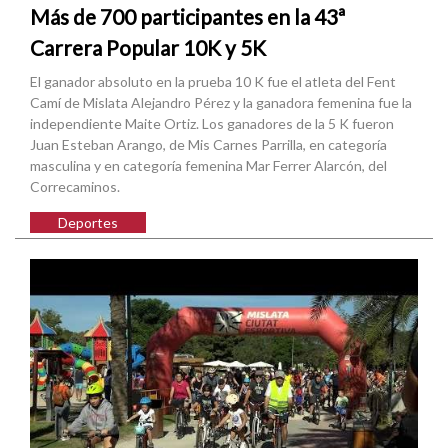
Más de 700 participantes en la 43ª
Carrera Popular 10K y 5K
El ganador absoluto en la prueba 10 K fue el atleta del Fent
Camí de Mislata Alejandro Pérez y la ganadora femenina fue la
independiente Maite Ortiz. Los ganadores de la 5 K fueron
Juan Esteban Arango, de Mis Carnes Parrilla, en categoría
masculina y en categoría femenina Mar Ferrer Alarcón, del
Correcaminos.
Deportes