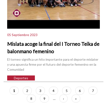
05 Septiembre 2023
Mislata acoge la final del I Torneo Teika de
balonmano femenino
El torneo significa un hito importante para el deporte mislater
y una apuesta firme por el futuro del deporte femenino en la
Comunidad
Deportes
Paginación
Página
1
Página
2
Página
3
Página
4
Página
5
Página
6
Página
7
actual
Página
8
Página
9
…
Siguiente
›
Última
»
página
página