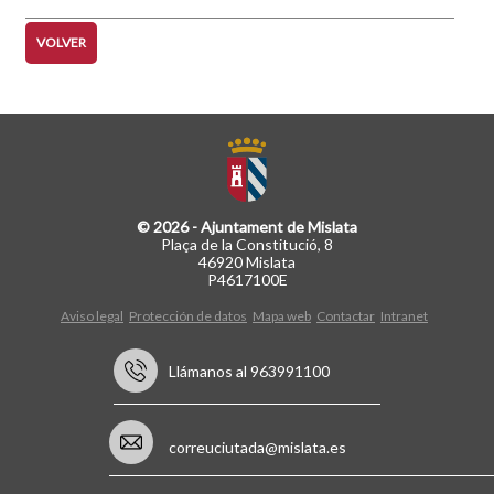
VOLVER
© 2026 - Ajuntament de Mislata
Plaça de la Constitució, 8
46920 Mislata
P4617100E
Aviso legal
Protección de datos
Mapa web
Contactar
Intranet
Llámanos al 963991100
correuciutada@mislata.es