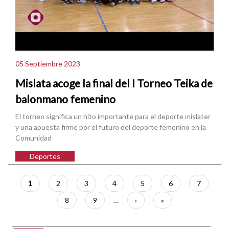
05 Septiembre 2023
Mislata acoge la final del I Torneo Teika de
balonmano femenino
El torneo significa un hito importante para el deporte mislater
y una apuesta firme por el futuro del deporte femenino en la
Comunidad
Deportes
Paginación
Página
1
Página
2
Página
3
Página
4
Página
5
Página
6
Página
7
actual
Página
8
Página
9
…
Siguiente
›
Última
»
página
página