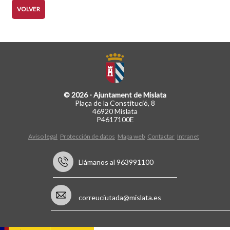
VOLVER
© 2026 - Ajuntament de Mislata
Plaça de la Constitució, 8
46920 Mislata
P4617100E
Aviso legal
Protección de datos
Mapa web
Contactar
Intranet
Llámanos al 963991100
correuciutada@mislata.es