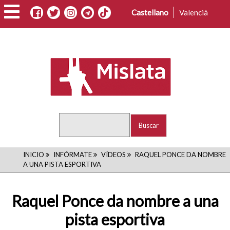
Pasar
Castellano
Valencià
al
contenido
principal
Buscar
RUTA
INICIO
INFÓRMATE
VÍDEOS
RAQUEL PONCE DA NOMBRE
A UNA PISTA ESPORTIVA
DE
NAVEGACIÓN
Raquel Ponce da nombre a una
pista esportiva