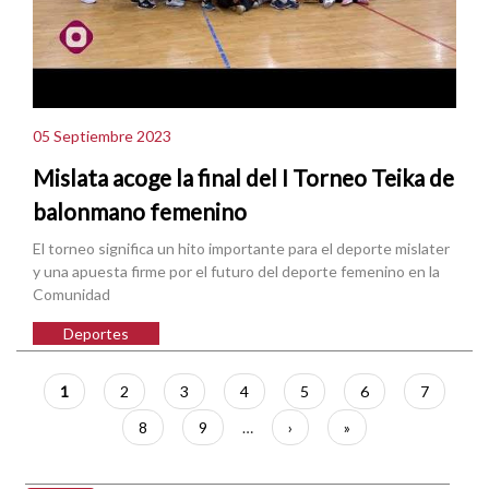
05 Septiembre 2023
Mislata acoge la final del I Torneo Teika de
balonmano femenino
El torneo significa un hito importante para el deporte mislater
y una apuesta firme por el futuro del deporte femenino en la
Comunidad
Deportes
Paginación
Página
1
Página
2
Página
3
Página
4
Página
5
Página
6
Página
7
actual
Página
8
Página
9
…
Siguiente
›
Última
»
página
página