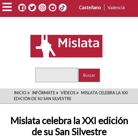
Pasar
Castellano
Valencià
al
contenido
principal
Buscar
RUTA
INICIO
INFÓRMATE
VÍDEOS
MISLATA CELEBRA LA XXI
EDICIÓN DE SU SAN SILVESTRE
DE
NAVEGACIÓN
Mislata celebra la XXI edición
de su San Silvestre