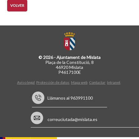
VOLVER
© 2026 - Ajuntament de Mislata
Plaça de la Constitució, 8
46920 Mislata
P4617100E
Aviso legal
Protección de datos
Mapa web
Contactar
Intranet
Llámanos al 963991100
correuciutada@mislata.es