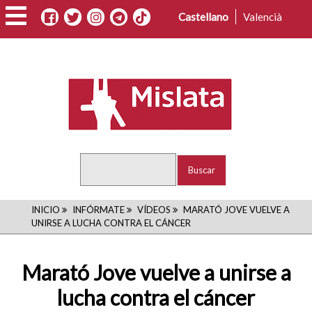
Pasar
Castellano
Valencià
al
contenido
principal
Buscar
RUTA
INICIO
INFÓRMATE
VÍDEOS
MARATÓ JOVE VUELVE A
UNIRSE A LUCHA CONTRA EL CÁNCER
DE
NAVEGACIÓN
Marató Jove vuelve a unirse a
lucha contra el cáncer