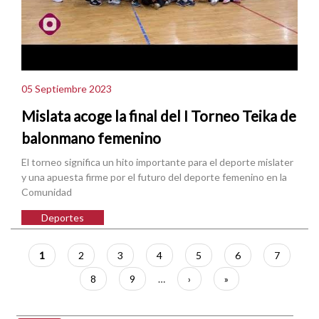
05 Septiembre 2023
Mislata acoge la final del I Torneo Teika de
balonmano femenino
El torneo significa un hito importante para el deporte mislater
y una apuesta firme por el futuro del deporte femenino en la
Comunidad
Deportes
Paginación
Página
1
Página
2
Página
3
Página
4
Página
5
Página
6
Página
7
actual
Página
8
Página
9
…
Siguiente
›
Última
»
página
página