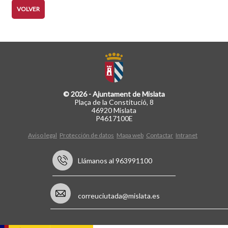
VOLVER
© 2026 - Ajuntament de Mislata
Plaça de la Constitució, 8
46920 Mislata
P4617100E
Aviso legal
Protección de datos
Mapa web
Contactar
Intranet
Llámanos al 963991100
correuciutada@mislata.es