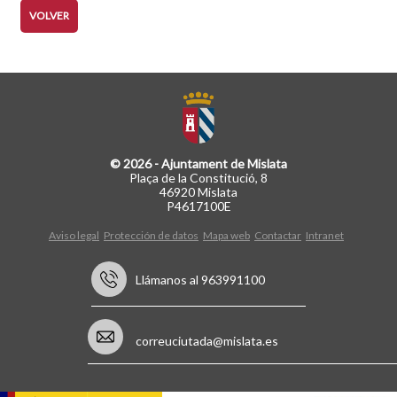
VOLVER
© 2026 - Ajuntament de Mislata
Plaça de la Constitució, 8
46920 Mislata
P4617100E
Aviso legal
Protección de datos
Mapa web
Contactar
Intranet
Llámanos al 963991100
correuciutada@mislata.es