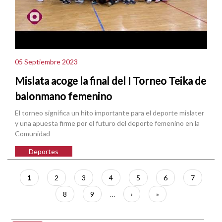
05 Septiembre 2023
Mislata acoge la final del I Torneo Teika de
balonmano femenino
El torneo significa un hito importante para el deporte mislater
y una apuesta firme por el futuro del deporte femenino en la
Comunidad
Deportes
Paginación
Página
1
Página
2
Página
3
Página
4
Página
5
Página
6
Página
7
actual
Página
8
Página
9
…
Siguiente
›
Última
»
página
página