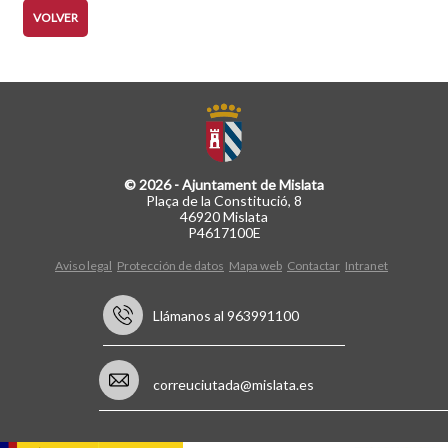
VOLVER
© 2026 - Ajuntament de Mislata
Plaça de la Constitució, 8
46920 Mislata
P4617100E
Aviso legal
Protección de datos
Mapa web
Contactar
Intranet
Llámanos al 963991100
correuciutada@mislata.es