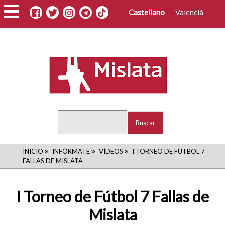
Pasar
Castellano
Valencià
al
contenido
principal
Buscar
RUTA
INICIO
INFÓRMATE
VÍDEOS
I TORNEO DE FÚTBOL 7
FALLAS DE MISLATA
DE
NAVEGACIÓN
I Torneo de Fútbol 7 Fallas de
Mislata