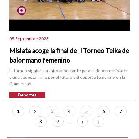
05 Septiembre 2023
Mislata acoge la final del I Torneo Teika de
balonmano femenino
El torneo significa un hito importante para el deporte mislater
y una apuesta firme por el futuro del deporte femenino en la
Comunidad
Deportes
Paginación
Página
1
Página
2
Página
3
Página
4
Página
5
Página
6
Página
7
actual
Página
8
Página
9
…
Siguiente
›
Última
»
página
página