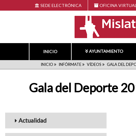
Pasar
SEDE ELECTRÓNICA
OFICINA VIRTUA
al
contenido
principal
AYUNTAMIENTO
INICIO
RUTA
INICIO
INFÓRMATE
VÍDEOS
GALA DEL DEPO
DE
Gala del Deporte 20
NAVEGACIÓN
Menu_Videos
Actualidad