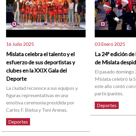
16 Julio 2025
03 Enero 2025
Mislata celebra el talento y el
La 24ª edición de 
esfuerzo de sus deportistas y
de Mislata despid
clubes en la XXIX Gala del
El pasado domingo 
Deporte
Mislata celebró la S
este año contó con
La ciudad reconoce a sus equipos y
participantes.
figuras representativas en una
emotiva ceremonia presidida por
Deportes
Carlos F. Bielsa y Toni Arenas.
Deportes