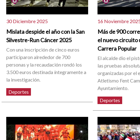
30 Diciembre 2025
16 Noviembre 202
Mislata despide el año con la San
Más de 900 corr
Silvestre-Run Cáncer 2025
el nuevo circuito 
Carrera Popular
Con una inscripción de cinco euros
participaron alrededor de 700
El alcalde dio el pis
personas y la recaudación rondó los
las pruebas absolut
3.500 euros destinada íntegramente a
organizadas por el e
la investigación.
Atletismo Fent Camí
Ayuntamiento.
Deportes
Deportes