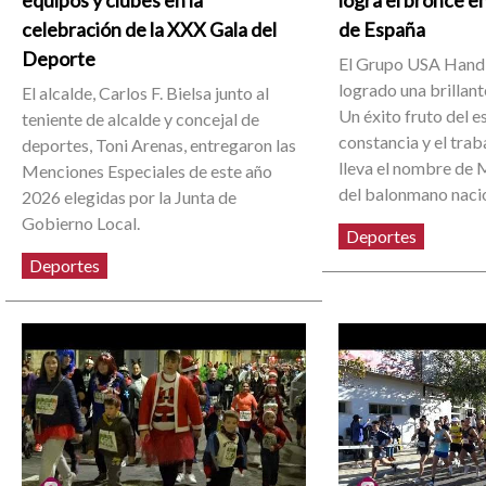
equipos y clubes en la
logra el bronce 
celebración de la XXX Gala del
de España
Deporte
El Grupo USA Handb
logrado una brillant
El alcalde, Carlos F. Bielsa junto al
Un éxito fruto del e
teniente de alcalde y concejal de
constancia y el trab
deportes, Toni Arenas, entregaron las
lleva el nombre de 
Menciones Especiales de este año
del balonmano nacio
2026 elegidas por la Junta de
Gobierno Local.
Deportes
Deportes