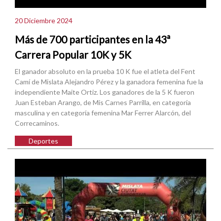
20 Diciembre 2024
Más de 700 participantes en la 43ª
Carrera Popular 10K y 5K
El ganador absoluto en la prueba 10 K fue el atleta del Fent
Camí de Mislata Alejandro Pérez y la ganadora femenina fue la
independiente Maite Ortiz. Los ganadores de la 5 K fueron
Juan Esteban Arango, de Mis Carnes Parrilla, en categoría
masculina y en categoría femenina Mar Ferrer Alarcón, del
Correcaminos.
Deportes