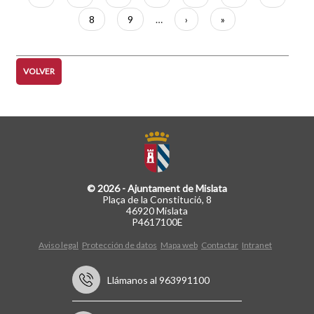
actual
Página
8
Página
9
…
Siguiente
›
Última
»
página
página
VOLVER
© 2026 - Ajuntament de Mislata
Plaça de la Constitució, 8
46920 Mislata
P4617100E
Aviso legal
Protección de datos
Mapa web
Contactar
Intranet
Llámanos al 963991100