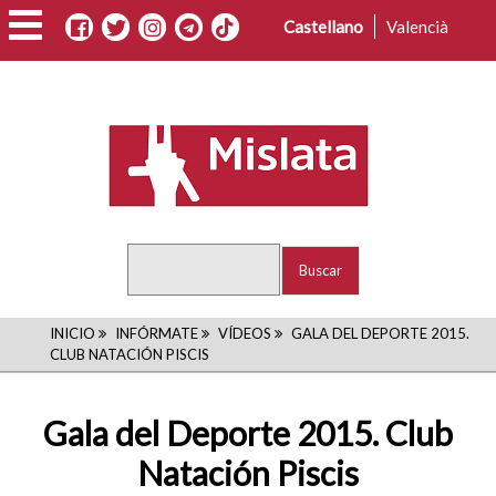
Pasar
Castellano
Valencià
al
contenido
principal
Buscar
RUTA
INICIO
INFÓRMATE
VÍDEOS
GALA DEL DEPORTE 2015.
CLUB NATACIÓN PISCIS
DE
NAVEGACIÓN
Gala del Deporte 2015. Club
Natación Piscis