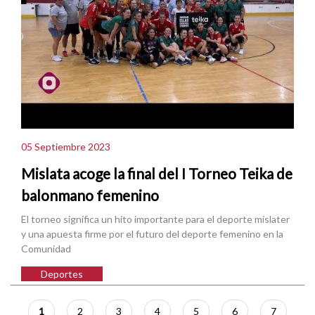
05 Septiembre 2023
Mislata acoge la final del I Torneo Teika de
balonmano femenino
El torneo significa un hito importante para el deporte mislater
y una apuesta firme por el futuro del deporte femenino en la
Comunidad
Deportes
Paginación
Página
1
Página
2
Página
3
Página
4
Página
5
Página
6
Página
7