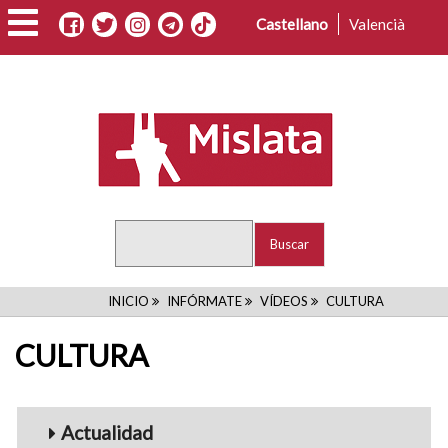
Pasar
Castellano
Valencià
al
contenido
principal
Buscar
RUTA
INICIO
INFÓRMATE
VÍDEOS
CULTURA
DE
CULTURA
NAVEGACIÓN
Menu_Videos
Actualidad