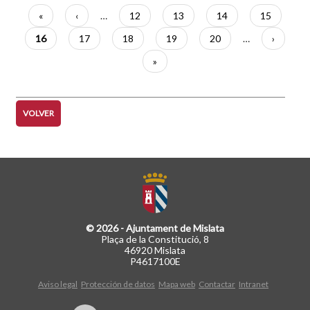
Paginación
Primera
«
Página
‹
…
Página
12
Página
13
Página
14
Página
15
página
anterior
Página
16
Página
17
Página
18
Página
19
Página
20
…
Siguient
›
actual
página
Última
»
página
VOLVER
© 2026 - Ajuntament de Mislata
Plaça de la Constitució, 8
46920 Mislata
P4617100E
Aviso legal
Protección de datos
Mapa web
Contactar
Intranet