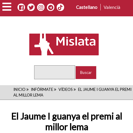
Pasar
Castellano
Valencià
al
contenido
principal
Buscar
RUTA
INICIO
INFÓRMATE
VÍDEOS
EL JAUME I GUANYA EL PREMI
AL MILLOR LEMA
DE
NAVEGACIÓN
El Jaume I guanya el premi al
millor lema