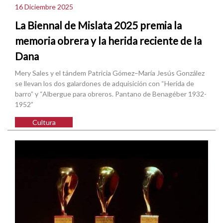
16 Diciembre 2025
La Biennal de Mislata 2025 premia la
memoria obrera y la herida reciente de la
Dana
Mery Sales y el tándem Patricia Gómez–María Jesús González
se llevan los dos galardones de adquisición con “Herida de
barro” y “Albergue para obreros. Pantano de Benagéber 1932-
1952”
Cultura