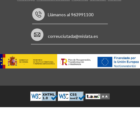
Llámanos al 963991100
correuciutada@mislata.es