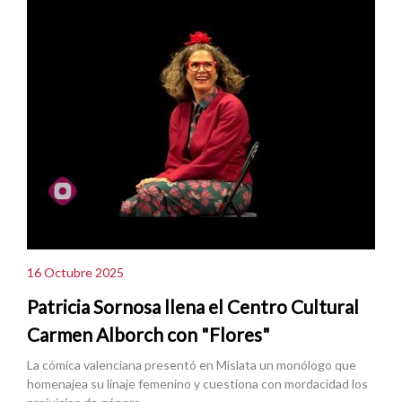
16 Octubre 2025
Patricia Sornosa llena el Centro Cultural
Carmen Alborch con "Flores"
La cómica valenciana presentó en Mislata un monólogo que
homenajea su linaje femenino y cuestiona con mordacidad los